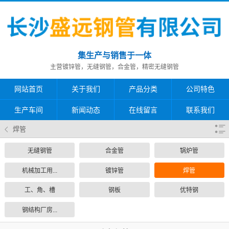
集生产与销售于一体
主营镀锌管，无缝钢管，合金管，精密无缝钢管
网站首页
关于我们
产品分类
公司特色
生产车间
新闻动态
在线留言
联系我们
焊管
无缝钢管
合金管
锅炉管
机械加工用...
镀锌管
焊管
工、角、槽
钢板
优特钢
钢结构厂房...