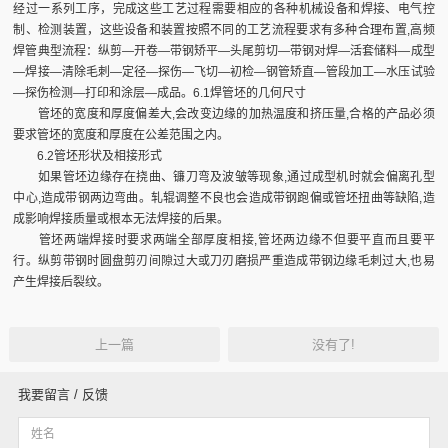
经过一系列工序，完成这些工艺过程需要相应的各种机械设备和焊接、电气控
制、检测装置，这些设备和装置按照不同的工艺流程要求有多种合理布置,高频
焊管典型流程：纵剪―开卷―带钢矫平―头尾剪切―带钢对焊―活套储料―成型
―焊接―清除毛刺―定径―探伤―飞切―初检―钢管矫直―管段加工―水压试验
―探伤检测―打印和涂层―成品。6.1焊管坯的几何尺寸
管坯的宽度和厚度偏差大,会改变边缘的加热温度和挤压量,合格的产品必须
要求管坯的宽度和厚度在公差范围之内。
6.2管坯形状及相接形式
如果管坯边缘存在挠曲、镰刀弯及波皱等现象,通过成型机时就会偏离孔型
中心,造成带钢两边弯曲。轧辊调整不良也会造成带钢跑偏或管坯扭曲等缺陷,造
成影响焊接质量或根本无法焊接的后果。
管坯两端焊接时要求两端全部厚度相接,管坯两边缘不但要平直而且要平
行。纵剪带钢时圆盘剪刃间隙过大或刀刃磨损严重造成带钢边缘毛刺过大,也易
产生焊接后裂纹。
上一篇
没有了!
我要留言 / 反馈