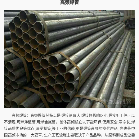
高频焊管
高频焊管：高频焊管其特点是:焊接速度大,焊接热影响区小,焊接对工件可以
不清理,可焊薄壁管,可焊金属管。晶体高频机它以节能环保.使用安全.寿命长.焊
接品质优良等优点,深受制管,等工业的信赖,更是焊管高频的换代产品, 它也是中
国高频市场的一大变革. 生产工艺流程主要取决于产品品种，从原料到成品需要