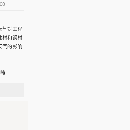
00
天气对工程
建材和钢材
天气的影响
每吨