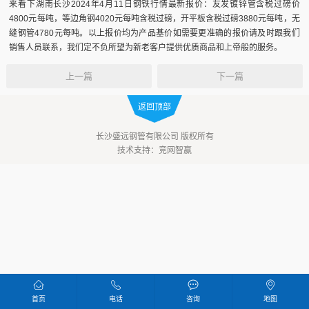
来看下湖南长沙2024年4月11日钢铁行情最新报价：友发镀锌管含税过磅价
4800元每吨，等边角钢4020元每吨含税过磅，开平板含税过磅3880元每吨，无
缝钢管4780元每吨。以上报价均为产品基价如需要更准确的报价请及时跟我们
销售人员联系，我们定不负所望为新老客户提供优质商品和上帝般的服务。
上一篇
下一篇
返回顶部
长沙盛远钢管有限公司 版权所有
技术支持：
竞网智赢
首页
电话
咨询
地图