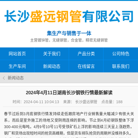
集生产与销售于一体
主营镀锌管，无缝钢管，合金管，精密无缝钢管
网站首页
关于我们
产品分类
公司特色
生产车间
新闻动态
在线留言
联系我们
新闻动态
2024年4月11日湖南长沙钢铁行情最新解读
时间：2024-04-11 10:04:13
来源： 长沙盛远钢管
点击量：
188
春节过后到3月底钢铁行情发持续走低跟房地产行业销售量大幅减少有很大关
系，而后是室外施工的场地又受阴雨连绵的影响。节止到4月初钢铁整体下浮
300-400元每吨。4月9号10号11号受铁矿石上浮的影响连续三天呈上涨趋势。
钢厂和货场出现短时间的抢货高峰期，但是货车排队抢货的周期并没维持多久。