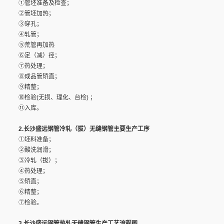
①管坯准备及检查；
②管坯加热；
③穿孔；
④轧管；
⑤荒管再加热
⑥定（减）径；
⑦热处理；
⑧成品管矫直；
⑨精整；
⑩检验(无损、理化、台检) ；
⑪入库。
2.长沙盛远钢管冷轧（拔）无缝钢管主要生产工序
①坯料准备；
②酸洗润滑；
③冷轧（拔）；
④热处理；
⑤矫直；
⑥精整；
⑦检验。
3.长沙盛远钢管热轧无缝钢管生产工艺流程图