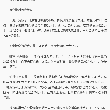
持仓量创历史新高
上周，沉寂了一段时间的期货市场，再度引来资金的关注。截至5月22日收
盘，螺纹钢期货持仓量猛增至451万手，创下历史新纪录，成交量高达922万
手，涨4.90%，报3342元/吨，近6个交易日涨幅超过13%，主力合约昨日净流
入8.5亿资金。
天量持仓的背后，是市场对后市钢价走势的巨大分歧。
据Wind数据统计，机构持仓方面，多头第一席位永安期货持有的买单量高
达25.6万手，而空头持仓第一席位仍为永安期货，但卖单量仅为14.4万手，净多
单11万手。
值得注意的是，一德期货和东航期货昨日继续增仓21994手和8349手，总
的持仓量分别为71418和71140手，而上海期货交易所公布的前20空头席位没有
一德期货和东航期货席位，净多头至少超过4万手。螺纹钢多空博弈进入白热化
阶段，昨日再度增仓15.74万手。业内人士表示，巨量持仓将对行情有着推动的
作用。
找钢网黑色产业投研院周耀臣表示，螺纹钢多空博弈的重点在于三个方面，