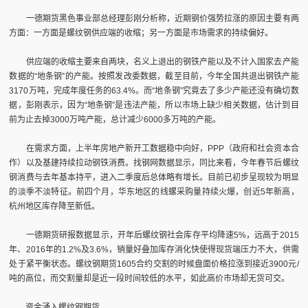
一德期货黑色事业部总经理彭刚分析称，近期钢价强势拉涨的原因主要有两
方面：一方面是螺纹钢供应端的收缩；另一方面是市场需求的持续偏好。
供应端的收缩主要来自两块，名义上退出的钢铁产能以及不计入国家去产能
数据的“地条钢”的产能。按照发改委数据，截至目前，今年全国共退出钢铁产能
3170万吨，完成年度任务的63.4%。而“地条钢”究竟去了多少产能还没有确切数
据，彭刚表示，因为“地条钢”是违法产能，所以市场上缺少相关数据，估计到目
前为止去掉3000万吨产能，总计减少6000多万吨的产能。
在需求方面，上半年房地产新开工数据稳中向好，PPP（政府和社会资本合
作）以及基建持续拉动钢铁消费。找钢网数据显示，同比来看，今年春节后螺纹
钢消费与去年基本持平，进入二季度后总体略有增长。目前已初步呈现较为明显
的淡季不淡特征。前四个月，华东地区的线螺采购量持续火爆，创近5年新高，
杭州地区库存降至新低。
一德期货研报数据显示，开年后螺纹钢社会库存平均降速5%，远高于2015
年、2016年的1.2%及3.6%，销量好叠加库存消化快使得现货端压力不大，供需
处于紧平衡状态。螺纹钢期货1605合约交割的时候盘面价格拉涨到接近3900元/
吨的高位，而交割量却是近一段时间较低的水平，如此高价市场却无货可交。
资金涌入螺纹钢期货